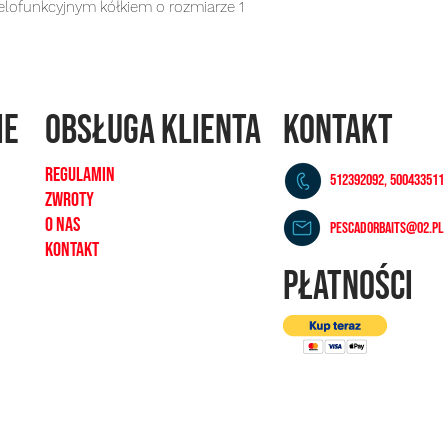
wielofunkcyjnym kółkiem o rozmiarze 1
ie
OBSŁUGA KLIENTA
KONTAKT
REGULAMIN
512392092, 500433511
ZWROTY
O NAS
pescadorbaits@o2.pl
KONTAKT
PŁATNOŚCI