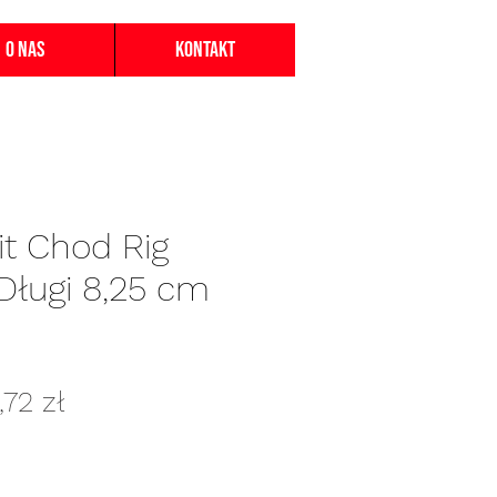
O nas
Kontakt
it Chod Rig
Długi 8,25 cm
gularna
Cena
,72 zł
na
Rabatowa