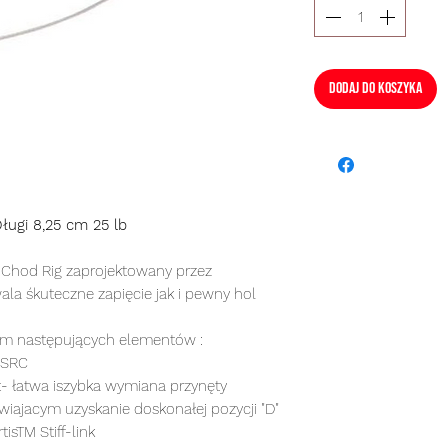
Dodaj do koszyka
ługi 8,25 cm 25 lb
Chod Rig zaprojektowany przez
ala śkuteczne zapięcie jak i pewny hol
em następujących elementów :
t SRC
t- łatwa iszybka wymiana przynęty
iajacym uzyskanie doskonałej pozycji "D"
isTM Stiff-link