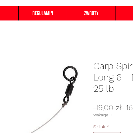
Regulamin
Zwroty
Carp Spir
Long 6 - 
25 lb
Re
 19,00 zł 
16
ce
Wakacje !!!
Sztuk
*