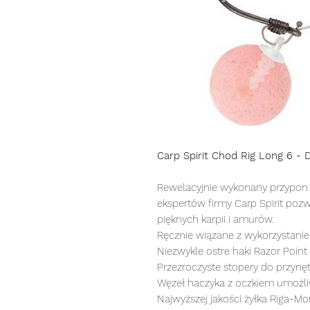
Carp Spirit Chod Rig Long 6 - D
Rewelacyjnie wykonany przypon 
ekspertów firmy Carp Spirit pozw
pięknych karpii i amurów.
Ręcznie wiązane z wykorzystani
Niezwykle ostre haki Razor Poin
Przezroczyste stopery do przynę
Węzeł haczyka z oczkiem umożliw
Najwyższej jakości żyłka Riga-Mort