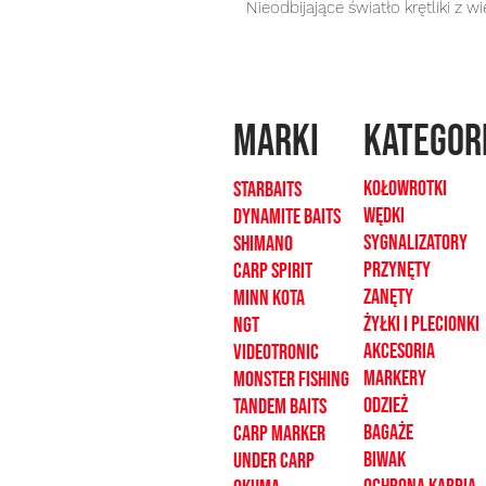
Nieodbijające światło krętliki z 
MARKI
kategor
Kołowrotki
Starbaits
Wędki
dynamite baits
sygnalizatory
shimano
Przynęty
carp spirit
zanęty
minn kota
żyłki i plecionk
i
ngt
akcesoria
videotronic
markery
monster fishing
odzież
tandem baits
bagaże
carp marker
biwak
under carp