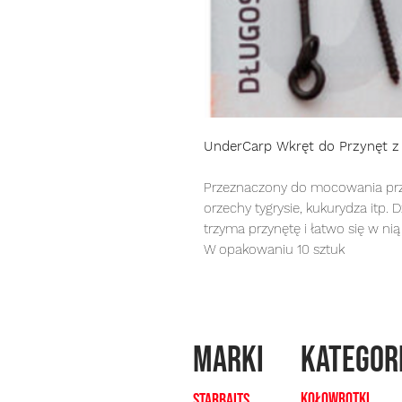
UnderCarp Wkręt do Przynęt z
Przeznaczony do mocowania przynę
orzechy tygrysie, kukurydza itp. 
trzyma przynętę i łatwo się w nią
W opakowaniu 10 sztuk
MARKI
kategor
Kołowrotki
Starbaits