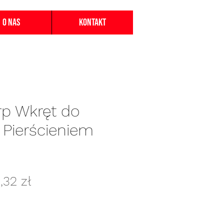
O nas
Kontakt
p Wkręt do
 Pierścieniem
gularna
Cena
,32 zł
na
Rabatowa