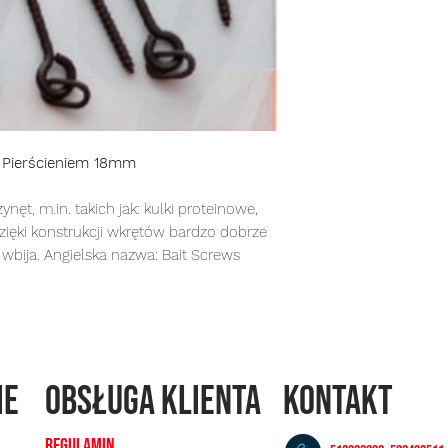
 Pierścieniem 18mm
t, m.in. takich jak: kulki proteinowe,
Dzięki konstrukcji wkrętów bardzo dobrze
 wbija. Angielska nazwa: Bait Screws
ie
OBSŁUGA KLIENTA
KONTAKT
REGULAMIN