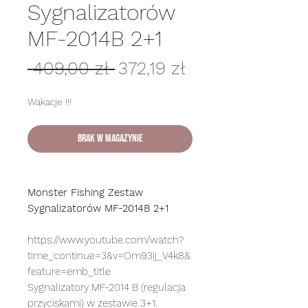
Sygnalizatorów
MF-2014B 2+1
Regularna
Cena
 409,00 zł 
372,19 zł
cena
Rabatowa
Wakacje !!!
Brak w magazynie
Monster Fishing Zestaw
Sygnalizatorów MF-2014B 2+1
https://www.youtube.com/watch?
time_continue=3&v=Om93ij_V4k8&
feature=emb_title
Sygnalizatory MF-2014 B (regulacja
przyciskami) w zestawie 3+1.