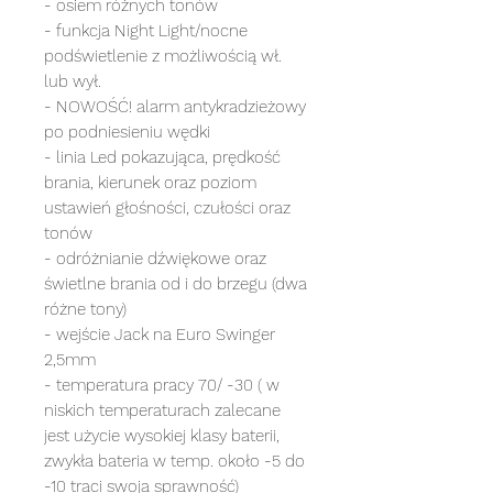
- osiem różnych tonów
- funkcja Night Light/nocne
podświetlenie z możliwością wł.
lub wył.
- NOWOŚĆ! alarm antykradzieżowy
po podniesieniu wędki
- linia Led pokazująca, prędkość
brania, kierunek oraz poziom
ustawień głośności, czułości oraz
tonów
- odróżnianie dźwiękowe oraz
świetlne brania od i do brzegu (dwa
różne tony)
- wejście Jack na Euro Swinger
2,5mm
- temperatura pracy 70/ -30 ( w
niskich temperaturach zalecane
jest użycie wysokiej klasy baterii,
zwykła bateria w temp. około -5 do
-10 traci swoja sprawność)