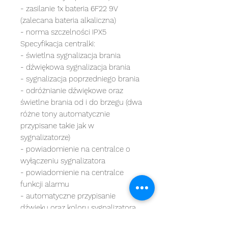
- zasilanie 1x bateria 6F22 9V
(zalecana bateria alkaliczna)
- norma szczelności IPX5
Specyfikacja centralki:
- świetlna sygnalizacja brania
- dźwiękowa sygnalizacja brania
- sygnalizacja poprzedniego brania
- odróżnianie dźwiękowe oraz
świetlne brania od i do brzegu (dwa
różne tony automatycznie
przypisane takie jak w
sygnalizatorze)
- powiadomienie na centralce o
wyłączeniu sygnalizatora
- powiadomienie na centralce
funkcji alarmu
- automatyczne przypisanie
dźwięku oraz koloru sygnalizatora
na centralce