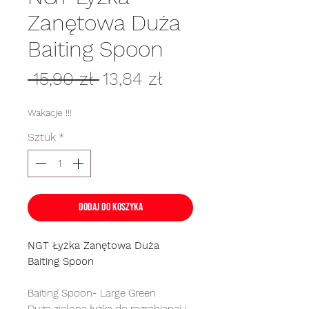
Zanętowa Duża
Baiting Spoon
Regularna
Cena
 15,90 zł 
13,84 zł
cena
Rabatowa
Wakacje !!!
Sztuk
*
Dodaj do koszyka
NGT Łyżka Zanętowa Duża
Baiting Spoon
Baiting Spoon- Large Green
Duża zielona łyżka do rozrabianai i