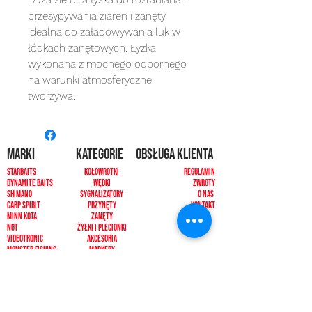
przesypywania ziaren i zanęty.
Idealna do załadowywania luk w
łódkach zanętowych. Łyzka
wykonana z mocnego odpornego
na warunki atmosferyczne
tworzywa.
MARKI
kategorie
OBSŁUGA KLIENTA
Starbaits
Kołowrotki
REGULAMIN
dynamite baits
Wędki
ZWROTY
shimano
sygnalizatory
O NAS
carp spirit
Przynęty
KONTAKT
minn kota
zanęty
ngt
żyłki i plecionk
i
videotronic
akcesoria
monster fishing
markery
tandem baits
odzież
carp marker
bagaże
under carp
biwak
OKUMA
ochrona karpia
mistrall
rod pody i tripody