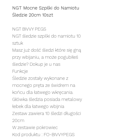
NGT Mocne Szpilki do Namiotu
Śledzie 20cm 10szt
NGT BIVVY PEGS
NGT śledzie szpilki do namiotu 10
sztuk
Masz już dość śledzi które się gną
przy wbijaniu, a może pogubiłeś
śledzie? Dokup je u nas
Funkcje
Śledzie zostały wykonane z
mocnego pręta ze świdrem na
końcu dla łatwego wkręcania.
Główka śledzia posiada metalowy
łebek dla łatwego wbijnia
Zestaw zawiera 10 śledzi długości
20cm
W zestawie pokrowiec
Kod produktu : FO-BIVVYPEGS