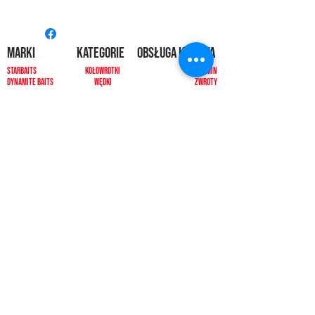
MARKI
kategorie
OBSŁUGA KLIENTA
Starbaits
Kołowrotki
REGULAMIN
dynamite baits
Wędki
ZWROTY
shimano
sygnalizatory
O NAS
carp spirit
Przynęty
KONTAKT
minn kota
zanęty
ngt
żyłki i plecionk
i
videotronic
akcesoria
monster fishing
markery
tandem baits
odzież
carp marker
bagaże
under carp
biwak
OKUMA
ochrona karpia
mistrall
rod pody i tripody
ace
inne
CARP SEEDS
inne
KONTAKT
PŁATNOŚCI
512392092, 500433511