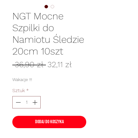
NGT Mocne
Szpilki do
Namiotu Śledzie
20cm 10szt
Regularna
Cena
 36,90 zł 
32,11 zł
cena
Rabatowa
Wakacje !!!
Sztuk
*
Dodaj do koszyka