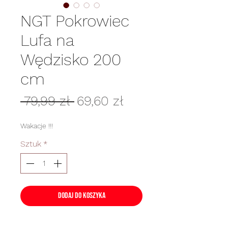
NGT Pokrowiec
Lufa na
Wędzisko 200
cm
Regularna
Cena
 79,99 zł 
69,60 zł
cena
Rabatowa
Wakacje !!!
Sztuk
*
Dodaj do koszyka