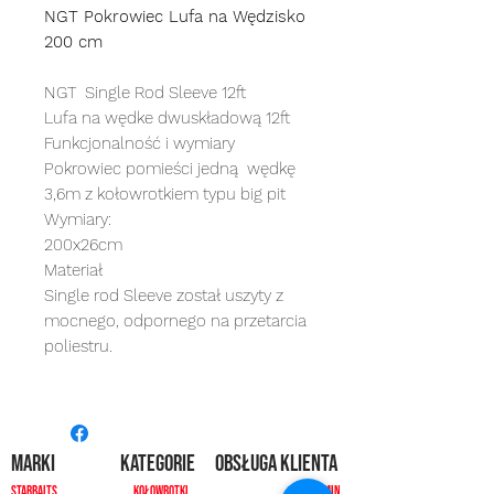
NGT Pokrowiec Lufa na Wędzisko
200 cm
NGT Single Rod Sleeve 12ft
Lufa na wędke dwuskładową 12ft
Funkcjonalność i wymiary
Pokrowiec pomieści jedną wędkę
3,6m z kołowrotkiem typu big pit
Wymiary:
200x26cm
Materiał
Single rod Sleeve został uszyty z
mocnego, odpornego na przetarcia
poliestru.
MARKI
kategorie
OBSŁUGA KLIENTA
Starbaits
Kołowrotki
REGULAMIN