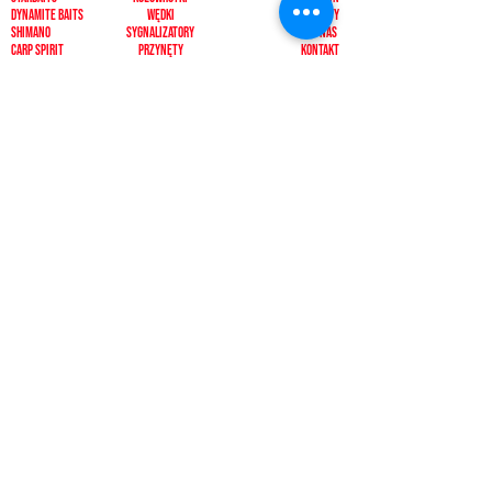
dynamite baits
Wędki
ZWROTY
shimano
sygnalizatory
O NAS
carp spirit
Przynęty
KONTAKT
minn kota
zanęty
ngt
żyłki i plecionk
i
videotronic
akcesoria
monster fishing
markery
tandem baits
odzież
carp marker
bagaże
under carp
biwak
OKUMA
ochrona karpia
mistrall
rod pody i tripody
ace
inne
CARP SEEDS
inne
KONTAKT
PŁATNOŚCI
512392092, 500433511
pescadorbaits@o2.pl