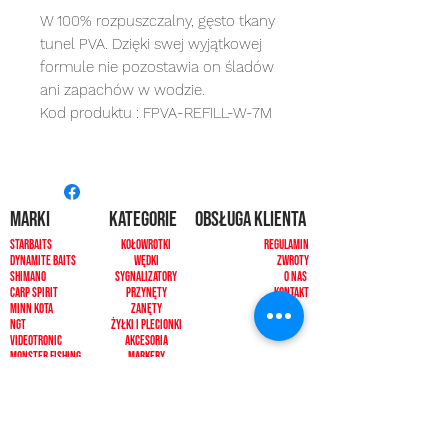
W 100% rozpuszczalny, gęsto tkany
tunel PVA. Dzięki swej wyjątkowej
formule nie pozostawia on śladów
ani zapachów w wodzie.
Kod produktu : FPVA-REFILL-W-7M
MARKI
kategorie
OBSŁUGA KLIENTA
Starbaits
Kołowrotki
REGULAMIN
dynamite baits
Wędki
ZWROTY
shimano
sygnalizatory
O NAS
carp spirit
Przynęty
KONTAKT
minn kota
zanęty
ngt
żyłki i plecionk
i
videotronic
akcesoria
monster fishing
markery
tandem baits
odzież
carp marker
bagaże
under carp
biwak
OKUMA
ochrona karpia
mistrall
rod pody i tripody