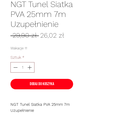
NGT Tunel Siatka
PVA 25mm 7m
Uzupełnienie
Regularna
Cena
 29,90 zł 
26,02 zł
cena
Rabatowa
Wakacje !!!
Sztuk
*
Dodaj do koszyka
NGT Tunel Siatka PVA 25mm 7m
Uzupełnienie