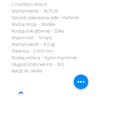
z mulistym dnem)
Wytrzymałość - 18,70 lb
Sposób pakowania żyłki - Kartonik
Rodzaj Wody - Słodkie
Rodzaj linki głównej - Żyłka
Wyporność - Tonący
Wytrzymałość - 8.5 kg
Średnica - 0.305 mm
Rodzaj włókna - Nylon Kopolimer
Długość/Odcinek (m) - 300
MADE IN JAPAN
MARKI
kategorie
OBSŁUGA KLIENTA
Starbaits
Kołowrotki
REGULAMIN
dynamite baits
Wędki
ZWROTY
shimano
sygnalizatory
O NAS
carp spirit
Przynęty
KONTAKT
minn kota
zanęty