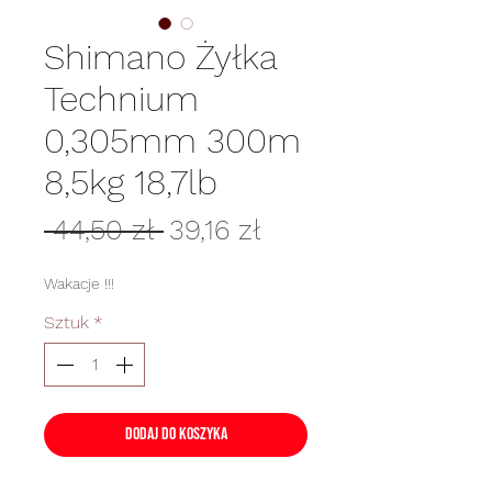
Shimano Żyłka
Technium
0,305mm 300m
8,5kg 18,7lb
Regularna
Cena
 44,50 zł 
39,16 zł
cena
Rabatowa
Wakacje !!!
Sztuk
*
Dodaj do koszyka