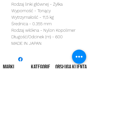
Rodzaj linki głównej - Żyłka
Wyporność - Tonący
Wytrzymałość - 11,5 kg
Średnica - 0.355 mm
Rodzaj włókna - Nylon Kopolimer
Długość/Odcinek (m) - 600
MADE IN JAPAN
MARKI
kategorie
OBSŁUGA KLIENTA
Starbaits
Kołowrotki
REGULAMIN
dynamite baits
Wędki
ZWROTY
shimano
sygnalizatory
O NAS
carp spirit
Przynęty
KONTAKT
minn kota
zanęty
ngt
żyłki i plecionk
i
videotronic
akcesoria
monster fishing
markery
tandem baits
odzież
carp marker
bagaże
under carp
biwak
OKUMA
ochrona karpia