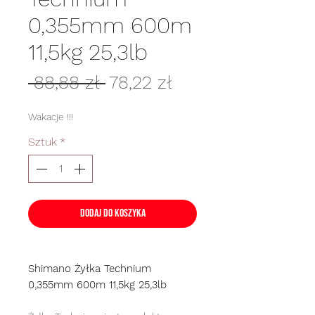
0,355mm 600m
11,5kg 25,3lb
Regularna
Cena
 88,88 zł 
78,22 zł
cena
Rabatowa
Wakacje !!!
Sztuk
*
Dodaj do koszyka
Shimano Żyłka Technium
0,355mm 600m 11,5kg 25,3lb