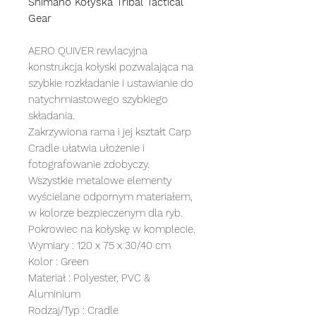
Shimano Kołyska Tribal Tactical
Gear
AERO QUIVER rewlacyjna
konstrukcja kołyski pozwalająca na
szybkie rozkładanie i ustawianie do
natychmiastowego szybkiego
składania.
Zakrzywiona rama i jej kształt Carp
Cradle ułatwia ułożenie i
fotografowanie zdobyczy.
Wszystkie metalowe elementy
wyścielane odpornym materiałem,
w kolorze bezpieczenym dla ryb.
Pokrowiec na kołyskę w komplecie.
Wymiary : 120 x 75 x 30/40 cm
Kolor : Green
Materiał : Polyester, PVC &
Aluminium
Rodzaj/Typ : Cradle