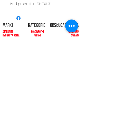
Kod produktu : SHTXL31
MARKI
kategorie
OBSŁUGA KLIENTA
Starbaits
Kołowrotki
REGULAMIN
dynamite baits
Wędki
ZWROTY
shimano
sygnalizatory
O NAS
carp spirit
Przynęty
KONTAKT
minn kota
zanęty
ngt
żyłki i plecionk
i
videotronic
akcesoria
monster fishing
markery
tandem baits
odzież
carp marker
bagaże
under carp
biwak
OKUMA
ochrona karpia
mistrall
rod pody i tripody
ace
inne
CARP SEEDS
inne
KONTAKT
PŁATNOŚCI