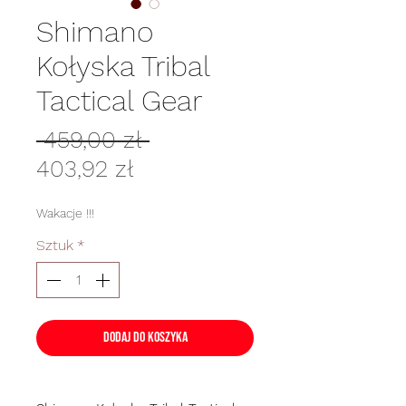
Shimano
Kołyska Tribal
Tactical Gear
Regularna
 459,00 zł 
Cena
cena
403,92 zł
Rabatowa
Wakacje !!!
Sztuk
*
Dodaj do koszyka