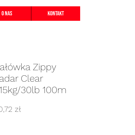
O nas
Kontakt
załówka Zippy
adar Clear
15kg/30lb 100m
gularna
Cena
0,72 zł
ena
Rabatowa