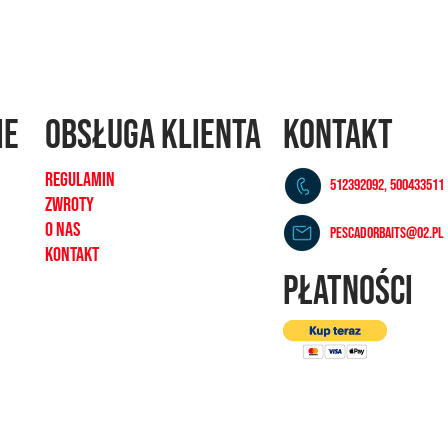
ie
OBSŁUGA KLIENTA
KONTAKT
REGULAMIN
512392092, 500433511
ZWROTY
O NAS
pescadorbaits@o2.pl
KONTAKT
PŁATNOŚCI