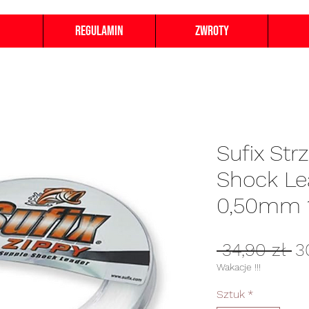
Regulamin
Zwroty
Sufix Str
Shock Le
0,50mm 
Re
 34,90 zł 
3
c
Wakacje !!!
Sztuk
*