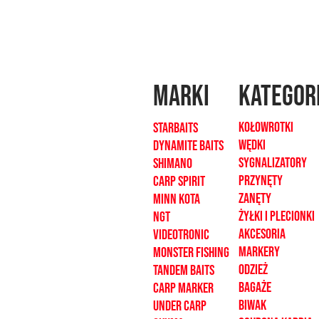
MARKI
kategor
Kołowrotki
Starbaits
Wędki
dynamite baits
sygnalizatory
shimano
Przynęty
carp spirit
zanęty
minn kota
żyłki i plecionk
i
ngt
akcesoria
videotronic
markery
monster fishing
odzież
tandem baits
bagaże
carp marker
biwak
under carp