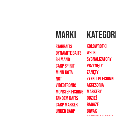
MARKI
kategor
Kołowrotki
Starbaits
Wędki
dynamite baits
sygnalizatory
shimano
Przynęty
carp spirit
zanęty
minn kota
żyłki i plecionk
i
ngt
akcesoria
videotronic
markery
monster fishing
odzież
tandem baits
bagaże
carp marker
biwak
under carp