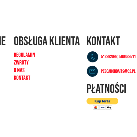
ie
OBSŁUGA KLIENTA
KONTAKT
REGULAMIN
512392092, 500433511
ZWROTY
O NAS
pescadorbaits@o2.pl
KONTAKT
PŁATNOŚCI