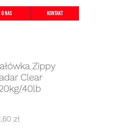
O nas
Kontakt
załówka Zippy
adar Clear
20kg/40lb
gularna
Cena
1,60 zł
ena
Rabatowa