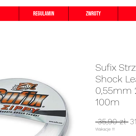
Regulamin
Zwroty
Sufix Str
Shock Le
0,55mm 
100m
Re
 35,90 zł 
3
c
Wakacje !!!