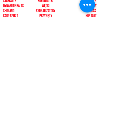
Starbaits
Kołowrotki
REGULAMIN
dynamite baits
Wędki
ZWROTY
shimano
sygnalizatory
O NAS
carp spirit
Przynęty
KONTAKT
minn kota
zanęty
ngt
żyłki i plecionk
i
videotronic
akcesoria
monster fishing
markery
tandem baits
odzież
carp marker
bagaże
under carp
biwak
OKUMA
ochrona karpia
mistrall
rod pody i tripody
ace
inne
CARP SEEDS
inne
KONTAKT
PŁATNOŚCI
512392092, 500433511
pescadorbaits@o2.pl