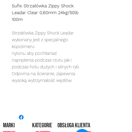
Sufix Strzałówka Zippy Shock
Leadar Clear 0,60mm 24kg/50lb
100m
Strzałówka Zippy Shock Leadar
wykonany jest z specjalnego
kopolimeru
nylonu aby pochłaniać
naprężenia podczas rzutu jak i
podczas holu dużych i silnych ryb.
Odporna na ścieranie, zapewnia
wysoką wytrzymałość węzłów.
MARKI
kategorie
OBSŁUGA KLIENTA