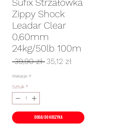
Sufix Strzałówka
Zippy Shock
Leadar Clear
0,60mm
24kg/50lb 100m
Regularna
Cena
 39,90 zł 
35,12 zł
cena
Rabatowa
Wakacje !!!
Sztuk
*
Dodaj do koszyka