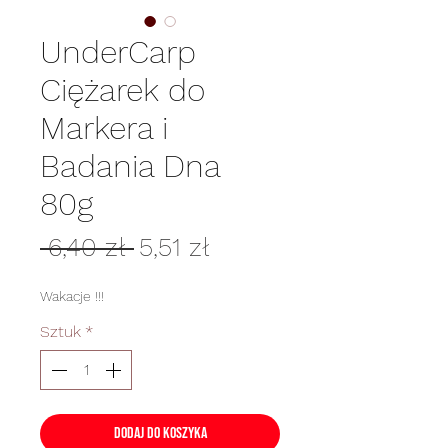
UnderCarp
Ciężarek do
Markera i
Badania Dna
80g
Regularna
Cena
 6,40 zł 
5,51 zł
cena
Rabatowa
Wakacje !!!
Sztuk
*
Dodaj do koszyka