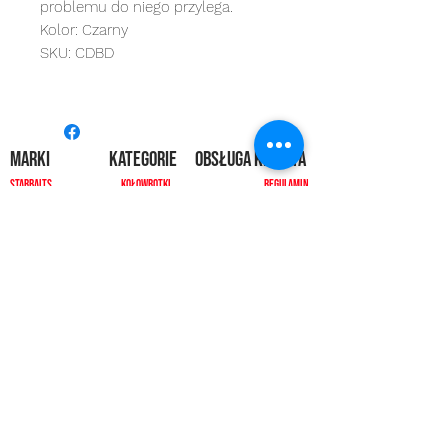
problemu do niego przylega.
Kolor: Czarny
SKU: CDBD
MARKI
kategorie
OBSŁUGA KLIENTA
Starbaits
Kołowrotki
REGULAMIN
dynamite baits
Wędki
ZWROTY
shimano
sygnalizatory
O NAS
carp spirit
Przynęty
KONTAKT
minn kota
zanęty
ngt
żyłki i plecionk
i
videotronic
akcesoria
monster fishing
markery
tandem baits
odzież
carp marker
bagaże
under carp
biwak
OKUMA
ochrona karpia
mistrall
rod pody i tripody
ace
inne
CARP SEEDS
inne