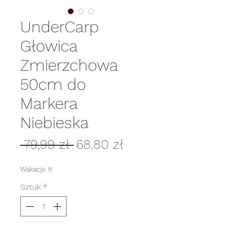
UnderCarp
Głowica
Zmierzchowa
50cm do
Markera
Niebieska
Regularna
Cena
 79,99 zł 
68,80 zł
cena
Rabatowa
Wakacje !!!
Sztuk
*