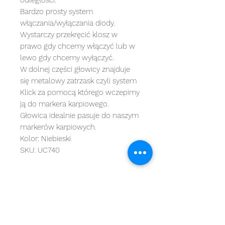
Bardzo prosty system
włączania/wyłączania diody.
Wystarczy przekręcić klosz w
prawo gdy chcemy włączyć lub w
lewo gdy chcemy wyłączyć.
W dolnej części głowicy znajduje
się metalowy zatrzask czyli system
Klick za pomocą którego wczepimy
ją do markera karpiowego.
Głowica idealnie pasuje do naszym
markerów karpiowych.
Kolor: Niebieski
SKU: UC740
MARKI
kategorie
OBSŁUGA KLIENTA
Starbaits
Kołowrotki
REGULAMIN
dynamite baits
Wędki
ZWROTY
shimano
sygnalizatory
O NAS