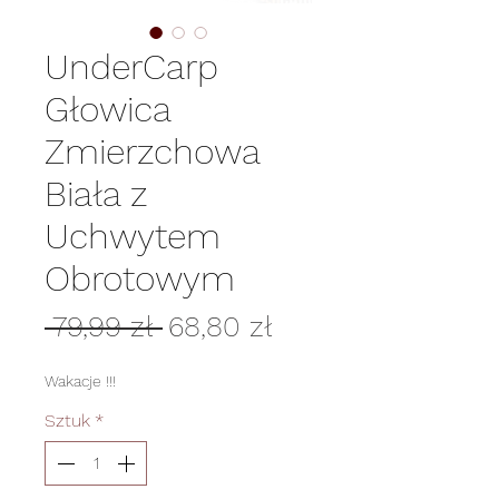
UnderCarp
Głowica
Zmierzchowa
Biała z
Uchwytem
Obrotowym
Regularna
Cena
 79,99 zł 
68,80 zł
cena
Rabatowa
Wakacje !!!
Sztuk
*