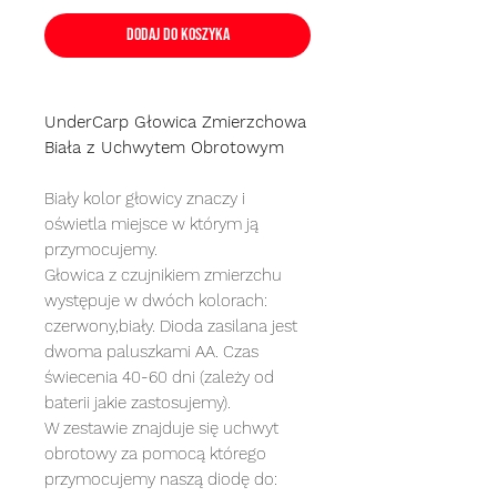
Dodaj do koszyka
UnderCarp Głowica Zmierzchowa
Biała z Uchwytem Obrotowym
Biały kolor głowicy znaczy i
oświetla miejsce w którym ją
przymocujemy.
Głowica z czujnikiem zmierzchu
występuje w dwóch kolorach:
czerwony,biały. Dioda zasilana jest
dwoma paluszkami AA. Czas
świecenia 40-60 dni (zależy od
baterii jakie zastosujemy).
W zestawie znajduje się uchwyt
obrotowy za pomocą którego
przymocujemy naszą diodę do: