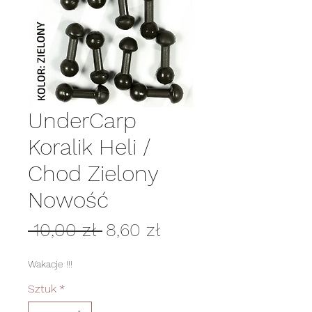
UnderCarp
Koralik Heli /
Chod Zielony
Nowość
Regularna
Cena
 10,00 zł 
8,60 zł
cena
Rabatowa
Wakacje !!!
Sztuk
*