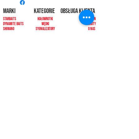
MARKI
kategorie
OBSŁUGA KLIENTA
Starbaits
Kołowrotki
REGULAMIN
dynamite baits
Wędki
ZWROTY
shimano
sygnalizatory
O NAS
carp spirit
Przynęty
KONTAKT
minn kota
zanęty
ngt
żyłki i plecionk
i
videotronic
akcesoria
monster fishing
markery
tandem baits
odzież
carp marker
bagaże
under carp
biwak
OKUMA
ochrona karpia
mistrall
rod pody i tripody
ace
inne
CARP SEEDS
inne
KONTAKT
PŁATNOŚCI
512392092, 500433511