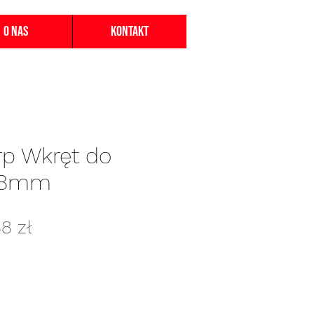
O nas
Kontakt
p Wkręt do
 18mm
gularna
Cena
88 zł
na
Rabatowa