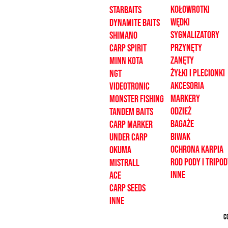
Kołowrotki
Starbaits
Wędki
dynamite baits
sygnalizatory
shimano
Przynęty
carp spirit
zanęty
minn kota
żyłki i plecionk
i
ngt
akcesoria
videotronic
markery
monster fishing
odzież
tandem baits
bagaże
carp marker
biwak
under carp
ochrona karpia
OKUMA
rod pody i tripo
mistrall
inne
ace
CARP SEEDS
inne
C