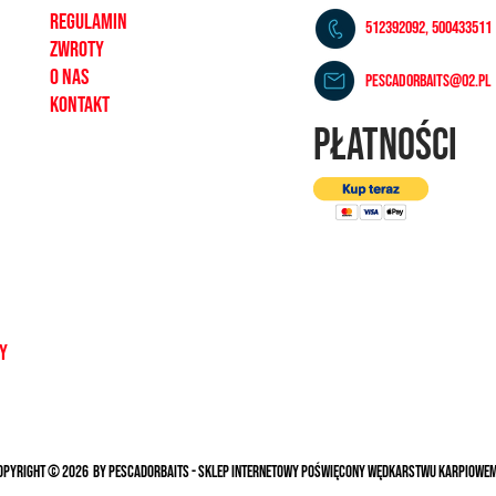
REGULAMIN
512392092, 500433511
ZWROTY
O NAS
pescadorbaits@o2.pl
KONTAKT
PŁATNOŚCI
dy
opyright © 2026 BY PESCADORBAITS - Sklep internetowy poświęcony wędkarstwu karpiowe