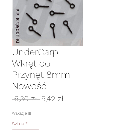
UnderCarp
Wkręt do
Przynęt 8mm
Nowość
Regularna
Cena
 6,30 zł 
5,42 zł
cena
Rabatowa
Wakacje !!!
Sztuk
*