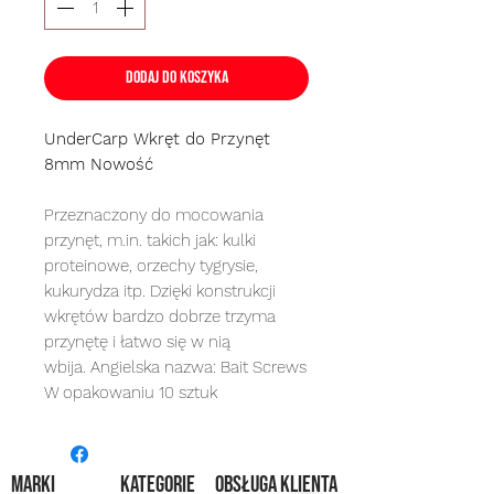
Dodaj do koszyka
UnderCarp Wkręt do Przynęt
8mm Nowość
Przeznaczony do mocowania
przynęt, m.in. takich jak: kulki
proteinowe, orzechy tygrysie,
kukurydza itp. Dzięki konstrukcji
wkrętów bardzo dobrze trzyma
przynętę i łatwo się w nią
wbija. Angielska nazwa: Bait Screws
W opakowaniu 10 sztuk
MARKI
kategorie
OBSŁUGA KLIENTA