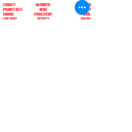
Starbaits
Kołowrotki
REGULAMIN
dynamite baits
Wędki
ZWROTY
shimano
sygnalizatory
O NAS
carp spirit
Przynęty
KONTAKT
minn kota
zanęty
ngt
żyłki i plecionk
i
videotronic
akcesoria
monster fishing
markery
tandem baits
odzież
carp marker
bagaże
under carp
biwak
OKUMA
ochrona karpia
mistrall
rod pody i tripody
ace
inne
CARP SEEDS
inne
KONTAKT
PŁATNOŚCI
512392092, 500433511
pescadorbaits@o2.pl