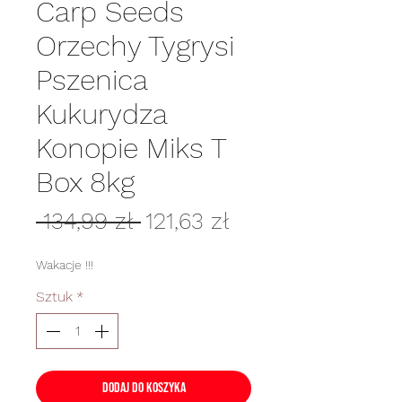
Carp Seeds
Orzechy Tygrysi
Pszenica
Kukurydza
Konopie Miks T
Box 8kg
Regularna
Cena
 134,99 zł 
121,63 zł
cena
Rabatowa
Wakacje !!!
Sztuk
*
Dodaj do koszyka