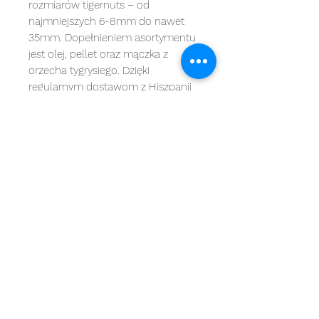
rozmiarów tigernuts – od
najmniejszych 6-8mm do nawet
35mm. Dopełnieniem asortymentu
jest olej, pellet oraz mączka z
orzecha tygrysiego. Dzięki
regularnym dostawom z Hiszpanii
gwarantujemy wysoką jakość i stałą
dostępność orzechów tygrysich dla
wszystkich wędkarzy w Polsce.
Najlepsze ziarna na rynku, które
gwarantują sukces nad wodą to
ziarna Carp Seeds.
Rodzaj ziarna: Miks T orzechy
tygrysie pszenica kukurydza
konopie
Waga: 8kg
MARKI
kategorie
OBSŁUGA KLIENTA