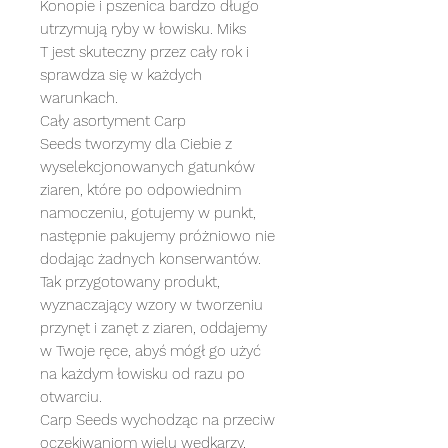
Konopie i pszenica bardzo długo
utrzymują ryby w łowisku. Miks
T jest skuteczny przez cały rok i
sprawdza się w każdych
warunkach.
Cały asortyment Carp
Seeds tworzymy dla Ciebie z
wyselekcjonowanych gatunków
ziaren, które po odpowiednim
namoczeniu, gotujemy w punkt,
następnie pakujemy próżniowo nie
dodając żadnych konserwantów.
Tak przygotowany produkt,
wyznaczający wzory w tworzeniu
przynęt i zanęt z ziaren, oddajemy
w Twoje ręce, abyś mógł go użyć
na każdym łowisku od razu po
otwarciu.
Carp Seeds wychodząc na przeciw
oczekiwaniom wielu wędkarzy,