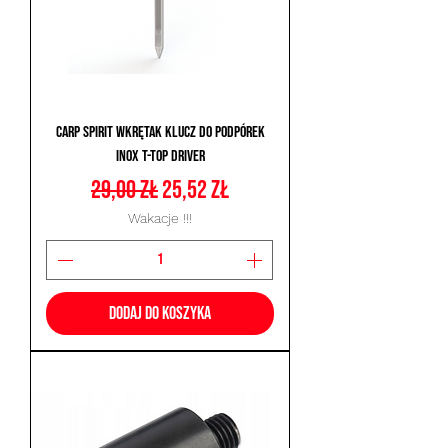
Carp Spirit Wkrętak Klucz do Podpórek
INOX T-TOP DRIVER
Regularna cena
Cena rabatowa
29,00 zł
25,52 zł
Wakacje !!!
Dodaj do koszyka