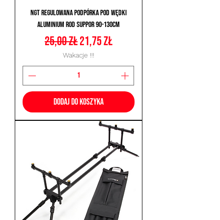
NGT Regulowana Podpórka pod Wędki
Aluminium Rod Suppor 90-130cm
Regularna cena
Cena rabatowa
25,00 zł
21,75 zł
Wakacje !!!
Dodaj do koszyka