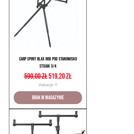
Carp Spirit BLAX Rod Pod Stanowisko
Stojak 3/4
Regularna cena
Cena rabatowa
590,00 zł
519,20 zł
Wakacje !!!
Brak w magazynie