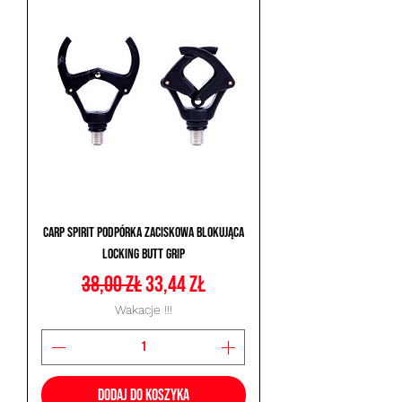
Carp Spirit Podpórka Zaciskowa Blokująca
Locking Butt Grip
Regularna cena
Cena rabatowa
38,00 zł
33,44 zł
Wakacje !!!
Dodaj do koszyka