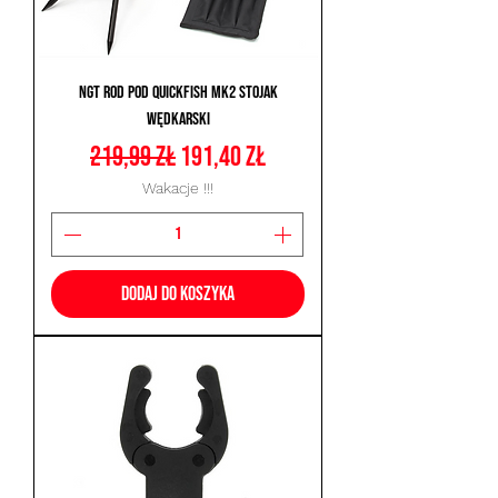
NGT Rod Pod Quickfish MK2 Stojak
Wędkarski
Regularna cena
Cena rabatowa
219,99 zł
191,40 zł
Wakacje !!!
Dodaj do koszyka