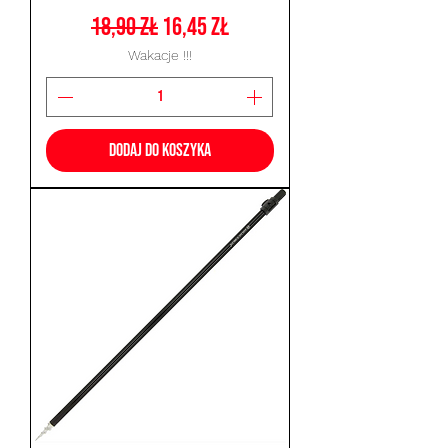
Regularna cena
Cena rabatowa
18,90 zł
16,45 zł
Wakacje !!!
Dodaj do koszyka