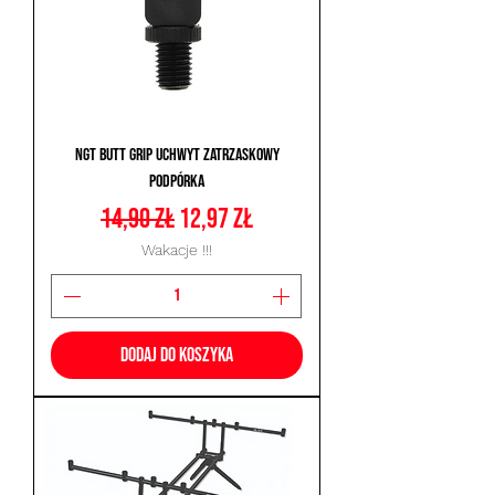
NGT Butt Grip Uchwyt Zatrzaskowy
Podpórka
Regularna cena
Cena rabatowa
14,90 zł
12,97 zł
Wakacje !!!
Dodaj do koszyka