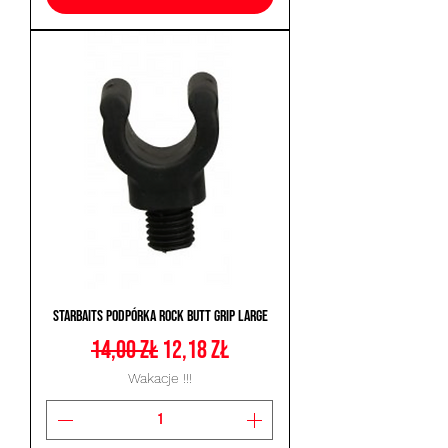
Starbaits Podpórka Rock Butt Grip Large
Regularna cena
Cena rabatowa
14,00 zł
12,18 zł
Wakacje !!!