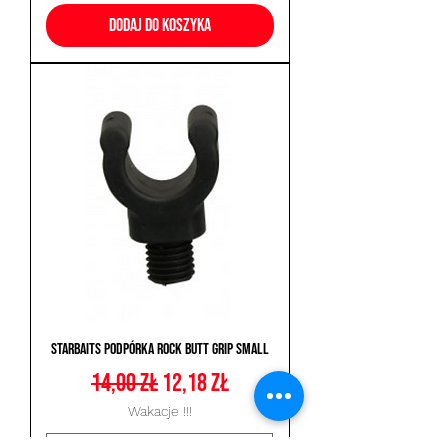
Dodaj do koszyka
Starbaits Podpórka Rock Butt Grip Small
Regularna cena
Cena rabatowa
14,00 zł
12,18 zł
Wakacje !!!