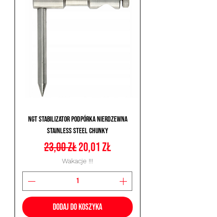
NGT Stabilizator Podpórka Nierdzewna
Stainless Steel Chunky
Regularna cena
Cena rabatowa
23,00 zł
20,01 zł
Wakacje !!!
Dodaj do koszyka