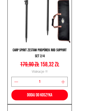
Carp Spirit Zestaw Podpórek Rod Support
Set 2/4
Regularna cena
Cena rabatowa
179,90 zł
158,32 zł
Wakacje !!!
Dodaj do koszyka