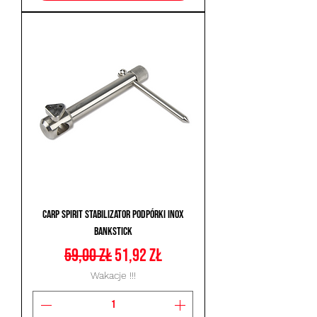
Carp Spirit Stabilizator Podpórki INOX
Bankstick
Regularna cena
Cena rabatowa
59,00 zł
51,92 zł
Wakacje !!!