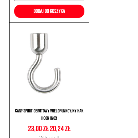
Dodaj do koszyka
Carp Spirit Obrotowy Wielofunkcyjny Hak
Hook INOX
Regularna cena
Cena rabatowa
23,00 zł
20,24 zł
Wakacje !!!