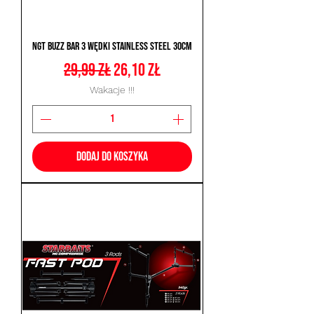
NGT Buzz Bar 3 Wędki Stainless Steel 30cm
Regularna cena
Cena rabatowa
29,99 zł
26,10 zł
Wakacje !!!
Dodaj do koszyka