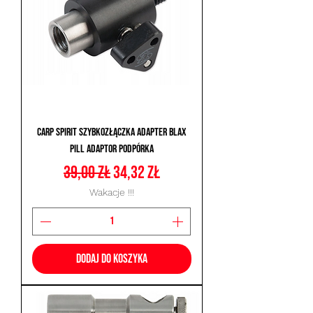
Carp Spirit Szybkozłączka Adapter Blax
Pill Adaptor Podpórka
Regularna cena
Cena rabatowa
39,00 zł
34,32 zł
Wakacje !!!
Dodaj do koszyka