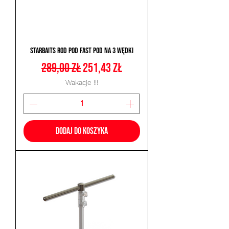
Starbaits Rod Pod Fast Pod na 3 Wędki
Regularna cena
Cena rabatowa
289,00 zł
251,43 zł
Wakacje !!!
Dodaj do koszyka