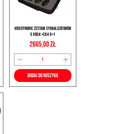
Podgląd
Videotronic Zestaw Sygnalizatorów
5 XRC4 +CX4 5+1
Cena
2665,00 zł
Dodaj do koszyka