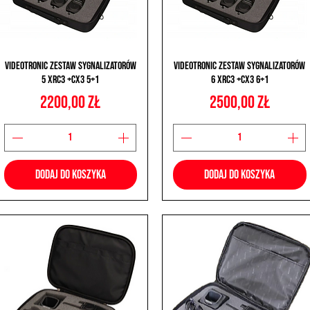
Podgląd
Podgląd
Videotronic Zestaw Sygnalizatorów
Videotronic Zestaw Sygnalizatorów
5 XRC3 +CX3 5+1
6 XRC3 +CX3 6+1
Cena
Cena
2200,00 zł
2500,00 zł
Dodaj do koszyka
Dodaj do koszyka