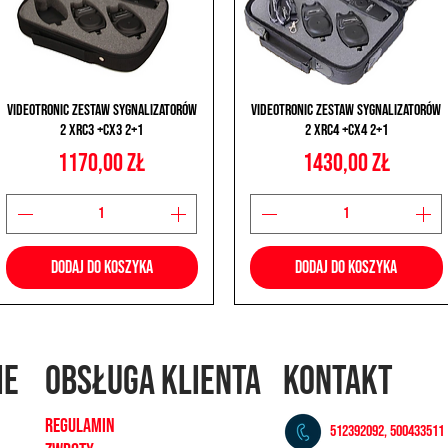
Podgląd
Podgląd
Videotronic Zestaw Sygnalizatorów
Videotronic Zestaw Sygnalizatorów
2 XRC3 +CX3 2+1
2 XRC4 +CX4 2+1
Cena
Cena
1170,00 zł
1430,00 zł
Dodaj do koszyka
Dodaj do koszyka
ie
OBSŁUGA KLIENTA
KONTAKT
REGULAMIN
512392092, 500433511