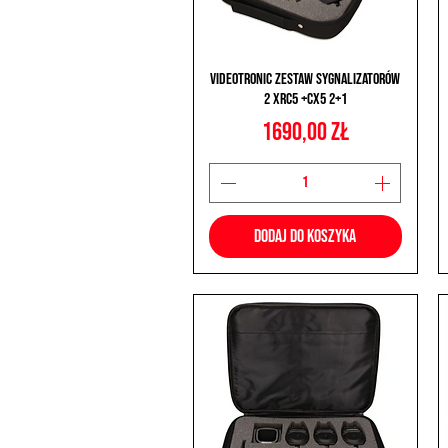
Podgląd
Videotronic Zestaw Sygnalizatorów
2 XRC5 +CX5 2+1
Cena
1690,00 zł
Dodaj do koszyka