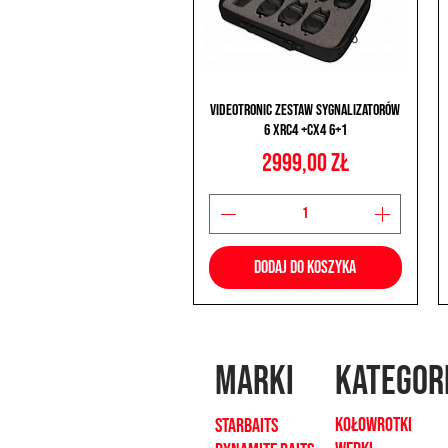
Podgląd
Videotronic Zestaw Sygnalizatorów
6 XRC4 +CX4 6+1
Cena
2999,00 zł
Dodaj do koszyka
MARKI
kategor
Kołowrotki
Starbaits