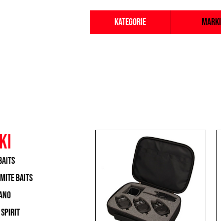
Kategorie
Marki
ki
baits
mite baits
ano
 spirit