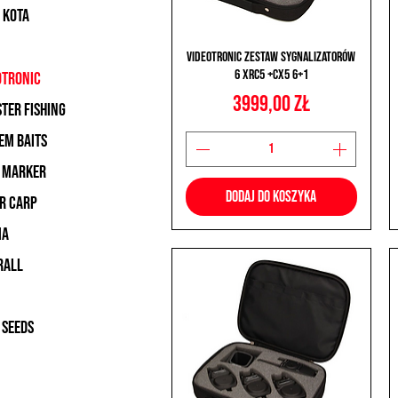
 kota
Podgląd
Videotronic Zestaw Sygnalizatorów
6 XRC5 +CX5 6+1
otronic
Cena
3999,00 zł
ter fishing
em baits
 marker
Dodaj do koszyka
r carp
MA
rall
 SEEDS