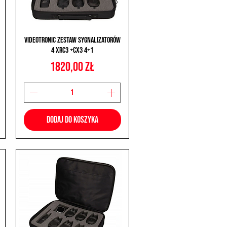
Podgląd
Videotronic Zestaw Sygnalizatorów
4 XRC3 +CX3 4+1
Cena
1820,00 zł
Dodaj do koszyka