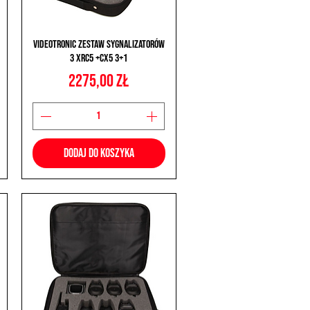
Podgląd
Videotronic Zestaw Sygnalizatorów
3 XRC5 +CX5 3+1
Cena
2275,00 zł
Dodaj do koszyka