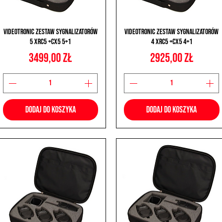
Podgląd
Podgląd
Videotronic Zestaw Sygnalizatorów
Videotronic Zestaw Sygnalizatorów
5 XRC5 +CX5 5+1
4 XRC5 +CX5 4+1
Cena
Cena
3499,00 zł
2925,00 zł
Dodaj do koszyka
Dodaj do koszyka