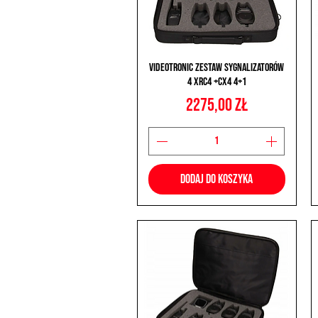
Podgląd
Videotronic Zestaw Sygnalizatorów
4 XRC4 +CX4 4+1
Cena
2275,00 zł
Dodaj do koszyka