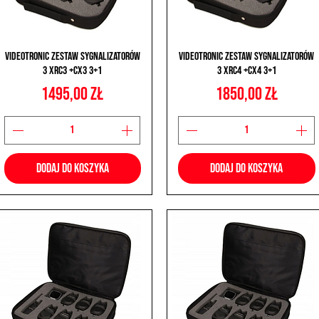
Podgląd
Podgląd
Videotronic Zestaw Sygnalizatorów
Videotronic Zestaw Sygnalizatorów
3 XRC3 +CX3 3+1
3 XRC4 +CX4 3+1
Cena
Cena
1495,00 zł
1850,00 zł
Dodaj do koszyka
Dodaj do koszyka