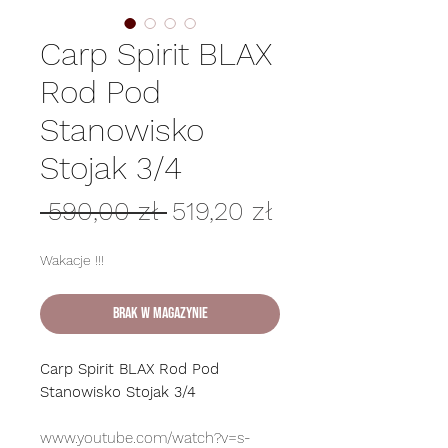
Carp Spirit BLAX
Rod Pod
Stanowisko
Stojak 3/4
Regularna
Cena
 590,00 zł 
519,20 zł
cena
Rabatowa
Wakacje !!!
Brak w magazynie
Carp Spirit BLAX Rod Pod
Stanowisko Stojak 3/4
www.youtube.com/watch?v=s-