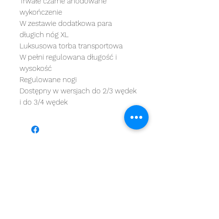
Trwałe czarne anodowane
wykończenie
W zestawie dodatkowa para
długich nóg XL
Luksusowa torba transportowa
W pełni regulowana długość i
wysokość
Regulowane nogi
Dostępny w wersjach do 2/3 wędek
i do 3/4 wędek
MARKI
kategorie
OBSŁUGA KLIENTA
Starbaits
Kołowrotki
REGULAMIN
dynamite baits
Wędki
ZWROTY
shimano
sygnalizatory
O NAS
carp spirit
Przynęty
KONTAKT
minn kota
zanęty
ngt
żyłki i plecionk
i
videotronic
akcesoria
monster fishing
markery
tandem baits
odzież