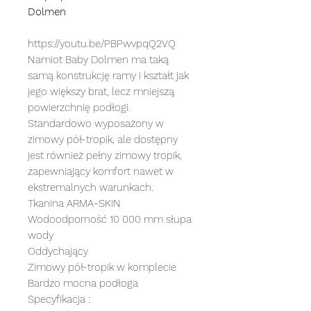
Dolmen
https://youtu.be/PBPwvpqQ2VQ
Namiot Baby Dolmen ma taką
samą konstrukcję ramy i kształt jak
jego większy brat, lecz mniejszą
powierzchnię podłogi.
Standardowo wyposażony w
zimowy pół-tropik, ale dostępny
jest również pełny zimowy tropik,
zapewniający komfort nawet w
ekstremalnych warunkach.
Tkanina ARMA-SKIN
Wodoodporność 10 000 mm słupa
wody
Oddychający
Zimowy pół-tropik w komplecie
Bardzo mocna podłoga
Specyfikacja :