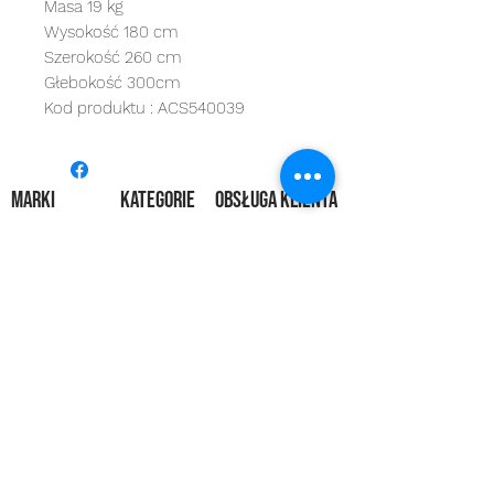
Masa 19 kg
Wysokość 180 cm
Szerokość 260 cm
Głebokość 300cm
Kod produktu : ACS540039
MARKI
kategorie
OBSŁUGA KLIENTA
Starbaits
Kołowrotki
REGULAMIN
dynamite baits
Wędki
ZWROTY
shimano
sygnalizatory
O NAS
carp spirit
Przynęty
KONTAKT
minn kota
zanęty
ngt
żyłki i plecionk
i
videotronic
akcesoria
monster fishing
markery
tandem baits
odzież
carp marker
bagaże
under carp
biwak
OKUMA
ochrona karpia
mistrall
rod pody i tripody
ace
inne
CARP SEEDS
inne