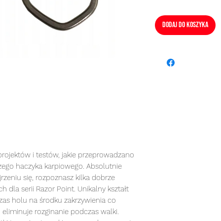
Dodaj do koszyka
projektów i testów, jakie przeprowadzano
ego haczyka karpiowego. Absolutnie
zeniu się, rozpoznasz kilka dobrze
dla serii Razor Point. Unikalny kształt
dczas holu na środku zakrzywienia co
 eliminuje rozginanie podczas walki.