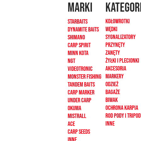
MARKI
kategor
Kołowrotki
Starbaits
Wędki
dynamite baits
sygnalizatory
shimano
Przynęty
carp spirit
zanęty
minn kota
żyłki i plecionk
i
ngt
akcesoria
videotronic
markery
monster fishing
odzież
tandem baits
bagaże
carp marker
biwak
under carp
ochrona karpia
OKUMA
rod pody i tripo
mistrall
inne
ace
CARP SEEDS
inne