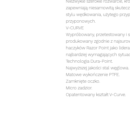
Niezwykle szerokie rozwarcie, kr
zapewniają niesamowitą skuteczno
stylu wędkowania, użytego przy
przyponowych.
V-CURVE
Wypróbowany, przetestowany i s
produkowany zgodnie z najsurowsz
haczyków Razor Point jako lider
najbardziej wymagających sytuac
Technologia Dura-Point.
Najwyższej jakości stal węglowa.
Matowe wykończenie PTFE.
Zamknięte oczko.
Micro zadzior.
Opatentowany kształt V-Curve.