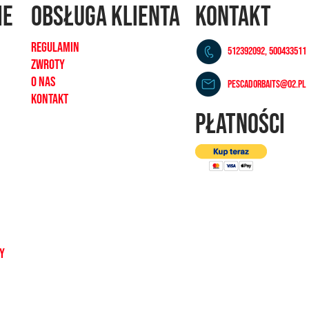
ie
OBSŁUGA KLIENTA
KONTAKT
REGULAMIN
512392092, 500433511
ZWROTY
O NAS
pescadorbaits@o2.pl
KONTAKT
PŁATNOŚCI
dy