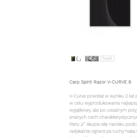
Carp Spirit Razor V-CURVE 8
V-Curve powstał w wyniku 2 lat 
w celu wyprodukowania najlepsz
wyjątkowy, ale po uważnym przyjr
znanych cech charakterystycznych 
litery „V” skupia siłę nacisku po
radykalnie ogranicza ruchy haka i