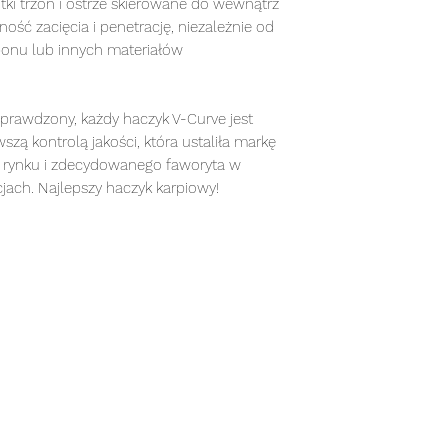
ótki trzon i ostrze skierowane do wewnątrz
ść zacięcia i penetrację, niezależnie od
ponu lub innych materiałów
prawdzony, każdy haczyk V-Curve jest
ą kontrolą jakości, która ustaliła markę
a rynku i zdecydowanego faworyta w
jach. Najlepszy haczyk karpiowy!