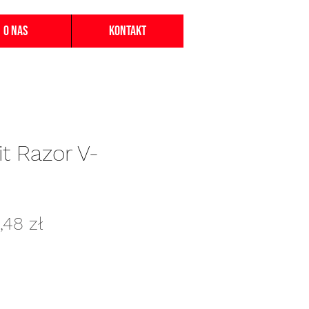
O nas
Kontakt
it Razor V-
gularna
Cena
,48 zł
na
Rabatowa