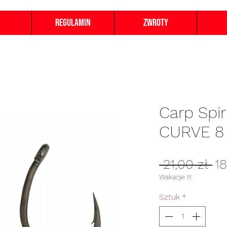
Regulamin
Zwroty
Carp Spir
CURVE 8
Re
 21,00 zł 
18
ce
Wakacje !!!
Sztuk
*