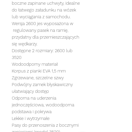
boczne zapinane uchwyty, idealne
do łatwego załadunku na wózek
lub wyciągania z samochodu.
Wersja 2600 jes wyposażona w
regulowany pasek na ramię,
przydatny dla przemieszczających
się wędkarzy.
Dostępne 2 rozmiary: 2600 lub
3520
Wodoodporny materiał
Korpus z pianki EVA 1,5 mm
Zgrzewane, szczelne szwy
Podwójny zamek błyskawiczny
ułatwiający dostęp
Odporna na uderzenia
jednoczęściowa, wodoodporna
podstawa i pokrywa
Lekkie i wytrzymałe
Pasy do przenoszenia z bocznymi
zapięciami (model 3520)