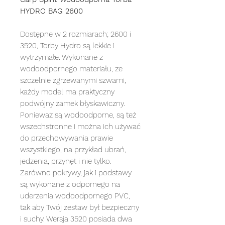
HYDRO BAG 2600
Dostępne w 2 rozmiarach; 2600 i
3520, Torby Hydro są lekkie i
wytrzymałe. Wykonane z
wodoodpornego materiału, ze
szczelnie zgrzewanymi szwami,
każdy model ma praktyczny
podwójny zamek błyskawiczny.
Ponieważ są wodoodporne, są też
wszechstronne i można ich używać
do przechowywania prawie
wszystkiego, na przykład ubrań,
jedzenia, przynęt i nie tylko.
Zarówno pokrywy, jak i podstawy
są wykonane z odpornego na
uderzenia wodoodpornego PVC,
tak aby Twój zestaw był bezpieczny
i suchy. Wersja 3520 posiada dwa