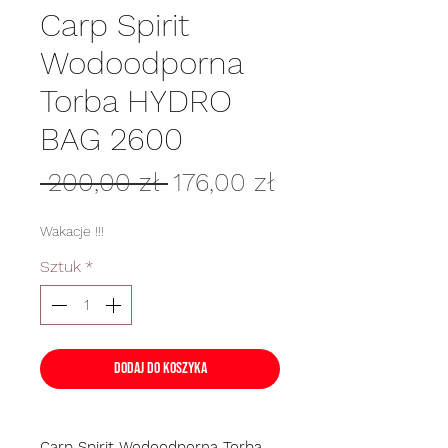
Carp Spirit
Wodoodporna
Torba HYDRO
BAG 2600
Regularna
Cena
 200,00 zł 
176,00 zł
cena
Rabatowa
Wakacje !!!
Sztuk
*
Dodaj do koszyka
Carp Spirit Wodoodporna Torba