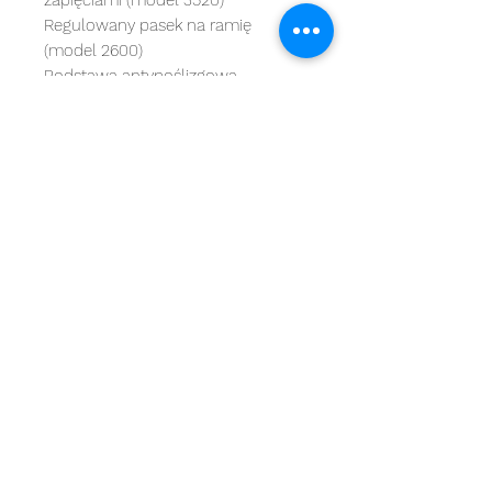
Regulowany pasek na ramię
(model 2600)
Podstawa antypoślizgowa
Wymiary : 40 x 26 x 25cm
MARKI
kategorie
OBSŁUGA KLIENTA
Starbaits
Kołowrotki
REGULAMIN
dynamite baits
Wędki
ZWROTY
shimano
sygnalizatory
O NAS
carp spirit
Przynęty
KONTAKT
minn kota
zanęty
ngt
żyłki i plecionk
i
videotronic
akcesoria
monster fishing
markery
tandem baits
odzież
carp marker
bagaże
under carp
biwak
OKUMA
ochrona karpia
mistrall
rod pody i tripody
ace
inne
CARP SEEDS
inne