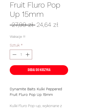
Fruit Fluro Pop
Up 15mm
Regularna
Cena
 27,99 zł 
24,64 zł
cena
Rabatowa
Wakacje !!!
Sztuk
*
Dodaj do koszyka
Dynamite Baits Kulki Peppered
Fruit Fluro Pop Up 15mm
Kulki Fluro Pop-up, wykonane z