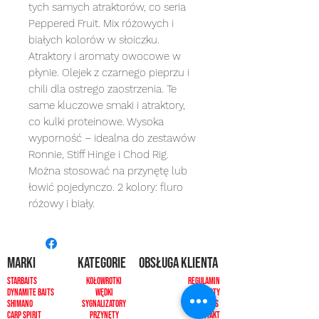
tych samych atraktorów, co seria
Peppered Fruit. Mix różowych i
białych kolorów w słoiczku.
Atraktory i aromaty owocowe w
płynie. Olejek z czarnego pieprzu i
chili dla ostrego zaostrzenia. Te
same kluczowe smaki i atraktory,
co kulki proteinowe. Wysoka
wyporność – idealna do zestawów
Ronnie, Stiff Hinge i Chod Rig.
Można stosować na przynętę lub
łowić pojedynczo. 2 kolory: fluro
różowy i biały.
MARKI
kategorie
OBSŁUGA KLIENTA
Starbaits
Kołowrotki
REGULAMIN
dynamite baits
Wędki
ZWROTY
shimano
sygnalizatory
O NAS
carp spirit
Przynęty
KONTAKT