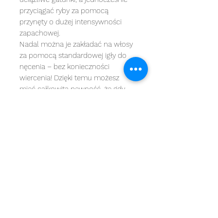
przyciągać ryby za pomocą
przynęty o dużej intensywności
zapachowej.
Nadal można je zakładać na włosy
za pomocą standardowej igły do ​​
nęcenia – bez konieczności
wiercenia! Dzięki temu możesz
mieć całkowitą pewność, że gdy
karp się pojawi, przynęta na
haczyku będzie równie dobra, jak w
momencie wrzucenia do wody.
MARKI
kategorie
OBSŁUGA KLIENTA
Starbaits
Kołowrotki
REGULAMIN
dynamite baits
Wędki
ZWROTY
shimano
sygnalizatory
O NAS
carp spirit
Przynęty
KONTAKT
minn kota
zanęty
ngt
żyłki i plecionk
i