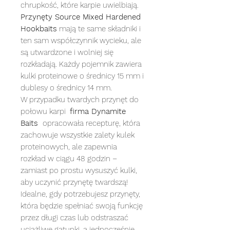
chrupkość, które karpie uwielbiają.
Przynęty Source Mixed Hardened
Hookbaits
mają te same składniki i
ten sam współczynnik wycieku, ale
są utwardzone i wolniej się
rozkładają. Każdy pojemnik zawiera
kulki proteinowe o średnicy 15 mm i
dublesy o średnicy 14 mm.
W przypadku twardych przynęt do
połowu karpi
firma Dynamite
Baits
opracowała recepturę, która
zachowuje wszystkie zalety kulek
proteinowych, ale zapewnia
rozkład w ciągu 48 godzin –
zamiast po prostu wysuszyć kulki,
aby uczynić przynętę twardszą!
Idealne, gdy potrzebujesz przynęty,
która będzie spełniać swoją funkcję
przez długi czas lub odstraszać
uciążliwe gatunki, a jednocześnie