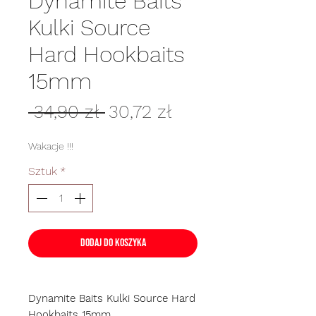
Dynamite Baits
Kulki Source
Hard Hookbaits
15mm
Regularna
Cena
 34,90 zł 
30,72 zł
cena
Rabatowa
Wakacje !!!
Sztuk
*
Dodaj do koszyka
Dynamite Baits Kulki Source Hard
Hookbaits 15mm