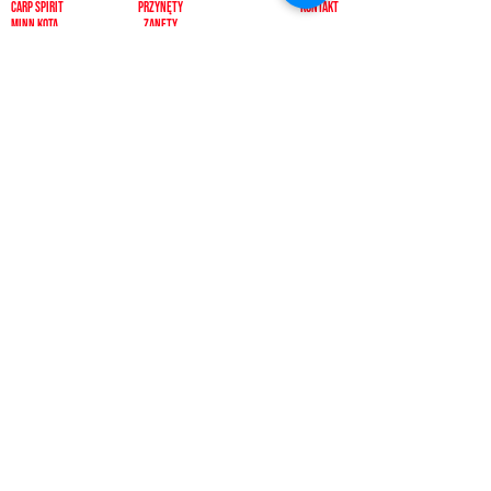
carp spirit
Przynęty
KONTAKT
minn kota
zanęty
ngt
żyłki i plecionk
i
videotronic
akcesoria
monster fishing
markery
tandem baits
odzież
carp marker
bagaże
under carp
biwak
OKUMA
ochrona karpia
mistrall
rod pody i tripody
ace
inne
CARP SEEDS
inne
KONTAKT
PŁATNOŚCI
512392092, 500433511
pescadorbaits@o2.pl