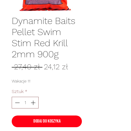
Dynamite Baits
Pellet Swim
Stim Red Krill
2mm 900g
Regularna
Cena
 27,40 zł 
24,12 zł
cena
Rabatowa
Wakacje !!!
Sztuk
*
Dodaj do koszyka