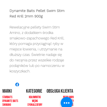
Dynamite Baits Pellet Swim Stim
Red Krill 2mm 900g
Rewelacyjne pellety Swim Stim
Amino, z dodatkiem środka
smakowo-zapachowego Red Krill,
który pomaga przyciągnąć ryby w
miejsce łowienia, i utrzymanie na
dłuższy czas. Świetnie nadaje się
do necęnia przez wszelkie rodzaje
podajników lub po namoczeniu w
koszyczkach.
MARKI
kategorie
OBSŁUGA KLIENTA
Starbaits
Kołowrotki
REGULAMIN
dynamite baits
Wędki
ZWROTY
shimano
sygnalizatory
O NAS