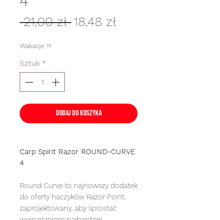
4
Regularna
Cena
 21,00 zł 
18,48 zł
cena
Rabatowa
Wakacje !!!
Sztuk
*
Dodaj do koszyka
Carp Spirit Razor ROUND-CURVE
4
Round Curve to najnowszy dodatek
do oferty haczyków Razor Point,
zaprojektowany, aby sprostać
wymaganiom najbardziej