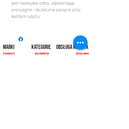
jest niezwykle ostra, zapewniając
precyzyjne i skuteczne zacięcie przy
każdym użyciu.
MARKI
kategorie
OBSŁUGA KLIENTA
Starbaits
Kołowrotki
REGULAMIN
dynamite baits
Wędki
ZWROTY
shimano
sygnalizatory
O NAS
carp spirit
Przynęty
KONTAKT
minn kota
zanęty
ngt
żyłki i plecionk
i
videotronic
akcesoria
monster fishing
markery
tandem baits
odzież
carp marker
bagaże
under carp
biwak
OKUMA
ochrona karpia
mistrall
rod pody i tripody
ace
inne
CARP SEEDS
inne