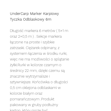
UnderCarp Marker Karpiowy
Tyczka Odblaskowy 6m
Długość markera 6 metrów ( 5×1 m
oraz 2×0,5 m ) . Sekcje markera
łączone na proste i szybkie
zatrzaski. Ciężarek odpinany, z
systemem łączenia w środku rurki,
więc nie ma możliwości o splątanie
żyłki.Rurki w kolorze czarnym o
średnicy 22 mm, dzięki czemu są
znacznie wytrzymalsze i
sztywniejsze. Końcówka o długości
0,5 cm oklejona odblaskami w
kolorze białym oraz
pomarańczowym .Produkt
pakowany w gruby podłużny
karton, który może być