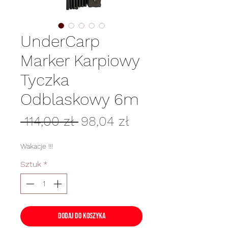
UnderCarp
Marker Karpiowy
Tyczka
Odblaskowy 6m
Regularna
Cena
 114,00 zł 
98,04 zł
cena
Rabatowa
Wakacje !!!
Sztuk
*
Dodaj do koszyka