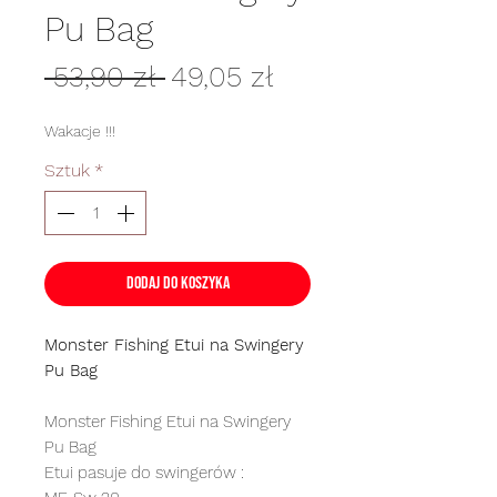
Pu Bag
Regularna
Cena
 53,90 zł 
49,05 zł
cena
Rabatowa
Wakacje !!!
Sztuk
*
Dodaj do koszyka
Monster Fishing Etui na Swingery
Pu Bag
Monster Fishing Etui na Swingery
Pu Bag
Etui pasuje do swingerów :