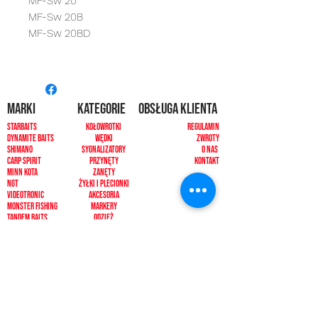
MF-Sw 20
MF-Sw 20B
MF-Sw 20BD
MARKI
kategorie
OBSŁUGA KLIENTA
Starbaits
Kołowrotki
REGULAMIN
dynamite baits
Wędki
ZWROTY
shimano
sygnalizatory
O NAS
carp spirit
Przynęty
KONTAKT
minn kota
zanęty
ngt
żyłki i plecionk
i
videotronic
akcesoria
monster fishing
markery
tandem baits
odzież
carp marker
bagaże
under carp
biwak
OKUMA
ochrona karpia
mistrall
rod pody i tripody
ace
inne
CARP SEEDS
inne