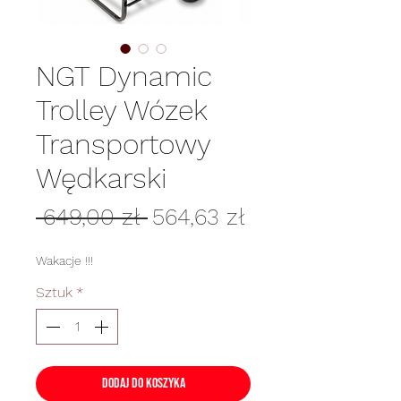
NGT Dynamic
Trolley Wózek
Transportowy
Wędkarski
Regularna
Cena
 649,00 zł 
564,63 zł
cena
Rabatowa
Wakacje !!!
Sztuk
*
Dodaj do koszyka