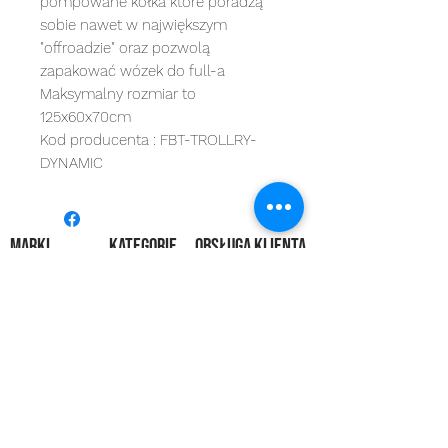
pompowane kółka które poradzą
sobie nawet w największym
"offroadzie" oraz pozwolą
zapakować wózek do full-a
Maksymalny rozmiar to
125x60x70cm
Kod producenta : FBT-TROLLRY-
DYNAMIC
MARKI
kategorie
OBSŁUGA KLIENTA
Starbaits
Kołowrotki
REGULAMIN
dynamite baits
Wędki
ZWROTY
shimano
sygnalizatory
O NAS
carp spirit
Przynęty
KONTAKT
minn kota
zanęty
ngt
żyłki i plecionk
i
videotronic
akcesoria
monster fishing
markery
tandem baits
odzież
carp marker
bagaże
under carp
biwak
OKUMA
ochrona karpia