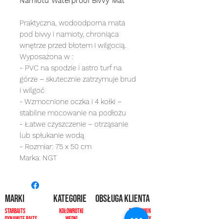
Namiotu Waterproof Bivvy Mat
Praktyczna, wodoodporna mata
pod bivvy i namioty, chroniąca
wnętrze przed błotem i wilgocią.
Wyposażona w :
- PVC na spodzie i astro turf na
górze – skutecznie zatrzymuje brud
i wilgoć
- Wzmocnione oczka i 4 kołki –
stabilne mocowanie na podłożu
- Łatwe czyszczenie – otrząsanie
lub spłukanie wodą
- Rozmiar: 75 x 50 cm
Marka: NGT
MARKI
kategorie
OBSŁUGA KLIENTA
Starbaits
Kołowrotki
REGULAMIN
dynamite baits
Wędki
ZWROTY