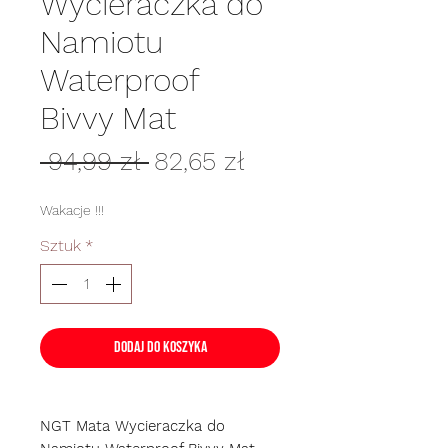
Wycieraczka do
Namiotu
Waterproof
Bivvy Mat
Regularna
Cena
 94,99 zł 
82,65 zł
cena
Rabatowa
Wakacje !!!
Sztuk
*
Dodaj do koszyka
NGT Mata Wycieraczka do