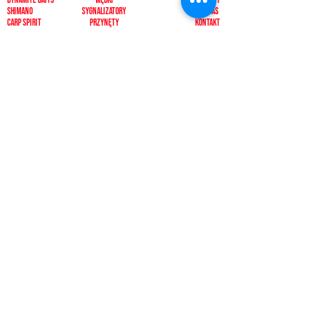
shimano
sygnalizatory
O NAS
carp spirit
Przynęty
KONTAKT
minn kota
zanęty
ngt
żyłki i plecionk
i
videotronic
akcesoria
monster fishing
markery
tandem baits
odzież
carp marker
bagaże
under carp
biwak
OKUMA
ochrona karpia
mistrall
rod pody i tripody
ace
inne
CARP SEEDS
inne
KONTAKT
PŁATNOŚCI
512392092, 500433511
pescadorbaits@o2.pl