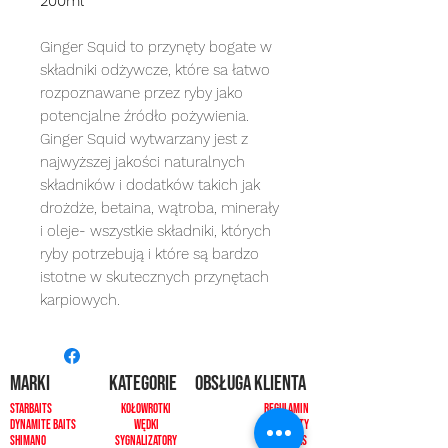
200ml
Ginger Squid to przynęty bogate w
składniki odżywcze, które sa łatwo
rozpoznawane przez ryby jako
potencjalne źródło pożywienia.
Ginger Squid wytwarzany jest z
najwyższej jakości naturalnych
składników i dodatków takich jak
drożdże, betaina, wątroba, minerały
i oleje- wszystkie składniki, których
ryby potrzebują i które są bardzo
istotne w skutecznych przynętach
karpiowych.
MARKI
kategorie
OBSŁUGA KLIENTA
Starbaits
Kołowrotki
REGULAMIN
dynamite baits
Wędki
ZWROTY
shimano
sygnalizatory
O NAS