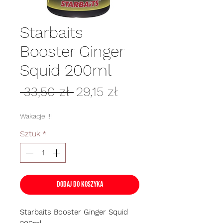
Starbaits
Booster Ginger
Squid 200ml
Regularna
Cena
 33,50 zł 
29,15 zł
cena
Rabatowa
Wakacje !!!
Sztuk
*
Dodaj do koszyka
Starbaits Booster Ginger Squid