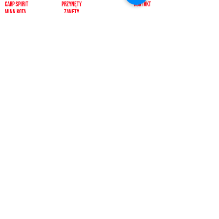
carp spirit
Przynęty
KONTAKT
minn kota
zanęty
ngt
żyłki i plecionk
i
videotronic
akcesoria
monster fishing
markery
tandem baits
odzież
carp marker
bagaże
under carp
biwak
OKUMA
ochrona karpia
mistrall
rod pody i tripody
ace
inne
CARP SEEDS
inne
KONTAKT
PŁATNOŚCI
512392092, 500433511
pescadorbaits@o2.pl