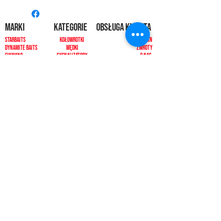
MARKI
kategorie
OBSŁUGA KLIENTA
Starbaits
Kołowrotki
REGULAMIN
dynamite baits
Wędki
ZWROTY
shimano
sygnalizatory
O NAS
carp spirit
Przynęty
KONTAKT
minn kota
zanęty
ngt
żyłki i plecionk
i
videotronic
akcesoria
monster fishing
markery
tandem baits
odzież
carp marker
bagaże
under carp
biwak
OKUMA
ochrona karpia
mistrall
rod pody i tripody
ace
inne
CARP SEEDS
inne
KONTAKT
PŁATNOŚCI
512392092, 500433511