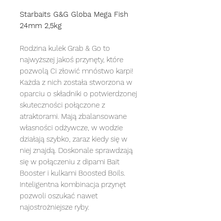
Starbaits G&G Globa Mega Fish
24mm 2,5kg
Rodzina kulek Grab & Go to
najwyższej jakoś przynęty, które
pozwolą Ci złowić mnóstwo karpi!
Każda z nich została stworzona w
oparciu o składniki o potwierdzonej
skuteczności połączone z
atraktorami. Mają zbalansowane
własności odżywcze, w wodzie
działają szybko, zaraz kiedy się w
niej znajdą. Doskonale sprawdzają
się w połączeniu z dipami Bait
Booster i kulkami Boosted Boils.
Inteligentna kombinacja przynęt
pozwoli oszukać nawet
najostrożniejsze ryby.