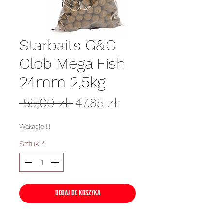
Starbaits G&G
Glob Mega Fish
24mm 2,5kg
Regularna
Cena
 55,00 zł 
47,85 zł
cena
Rabatowa
Wakacje !!!
Sztuk
*
Dodaj do koszyka