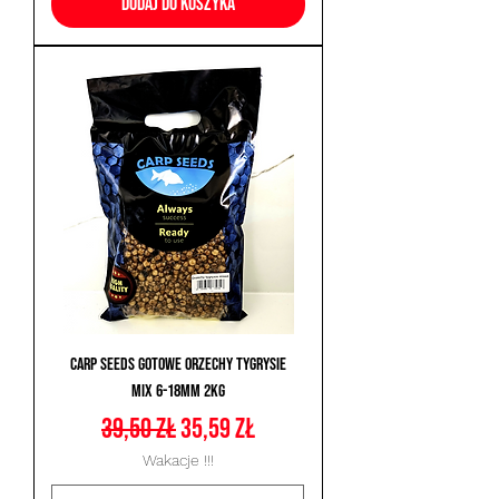
Dodaj do koszyka
Carp Seeds Gotowe Orzechy Tygrysie
Mix 6-18mm 2kg
Regularna cena
Cena rabatowa
39,50 zł
35,59 zł
Wakacje !!!