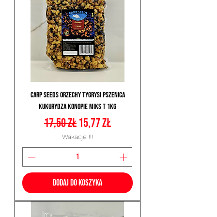
Carp Seeds Orzechy Tygrysi Pszenica
Kukurydza Konopie Miks T 1kg
Regularna cena
Cena rabatowa
17,50 zł
15,77 zł
Wakacje !!!
Dodaj do koszyka