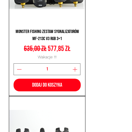
Monster Fishing Zestaw Sygnalizatorów
MF-213C V3 RGB 3+1
Regularna cena
Cena rabatowa
635,00 zł
577,85 zł
Wakacje !!!
Dodaj do koszyka