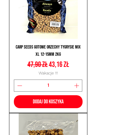
Carp Seeds Gotowe Orzechy Tygrysie Mix
XL 12-15mm 2kg
Regularna cena
Cena rabatowa
47,90 zł
43,16 zł
Wakacje !!!
Dodaj do koszyka