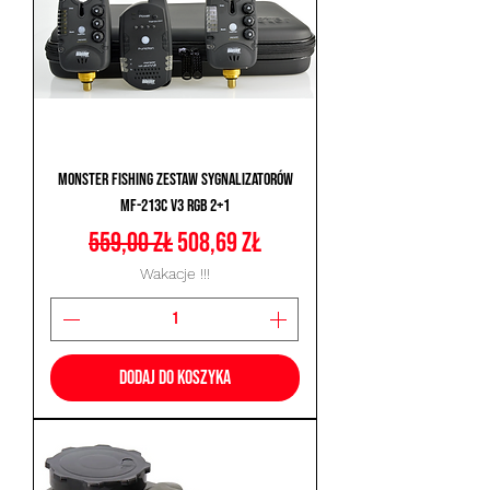
Monster Fishing Zestaw Sygnalizatorów
MF-213C V3 RGB 2+1
Regularna cena
Cena rabatowa
559,00 zł
508,69 zł
Wakacje !!!
Dodaj do koszyka