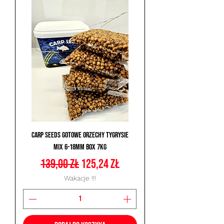
Carp Seeds Gotowe Orzechy Tygrysie
Mix 6-18mm Box 7kg
Regularna cena
Cena rabatowa
139,00 zł
125,24 zł
Wakacje !!!