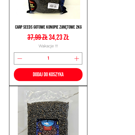
Carp Seeds Gotowe Konopie Zanętowe 2kg
Regularna cena
Cena rabatowa
37,99 zł
34,23 zł
Wakacje !!!
Dodaj do koszyka