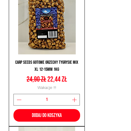
Carp Seeds Gotowe Orzechy Tygrysie Mix
XL 12-15mm 1kg
Regularna cena
Cena rabatowa
24,90 zł
22,44 zł
Wakacje !!!
Dodaj do koszyka