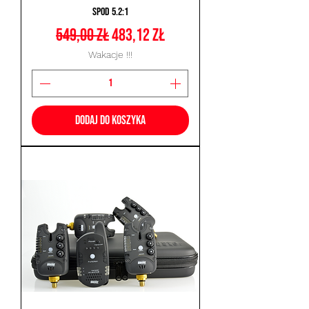
SPOD 5.2:1
Regularna cena
Cena rabatowa
549,00 zł
483,12 zł
Wakacje !!!
Dodaj do koszyka