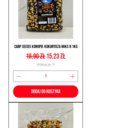
Carp Seeds Konopie Kukurydza Miks B 1kg
Regularna cena
Cena rabatowa
16,90 zł
15,23 zł
Wakacje !!!
Dodaj do koszyka