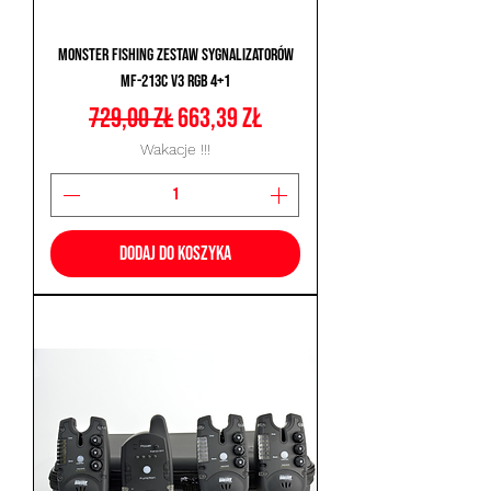
Monster Fishing Zestaw Sygnalizatorów
MF-213C V3 RGB 4+1
Regularna cena
Cena rabatowa
729,00 zł
663,39 zł
Wakacje !!!
Dodaj do koszyka