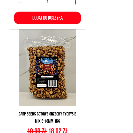
Dodaj do koszyka
Carp Seeds Gotowe Orzechy Tygrysie
Mix 6-18mm 1kg
Regularna cena
Cena rabatowa
19,99 zł
18,02 zł