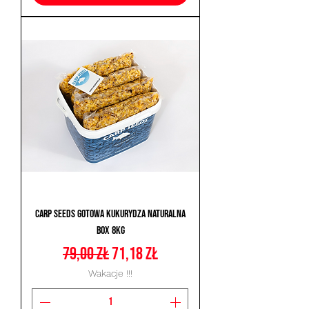
Carp Seeds Gotowa Kukurydza Naturalna
Box 8kg
Regularna cena
Cena rabatowa
79,00 zł
71,18 zł
Wakacje !!!