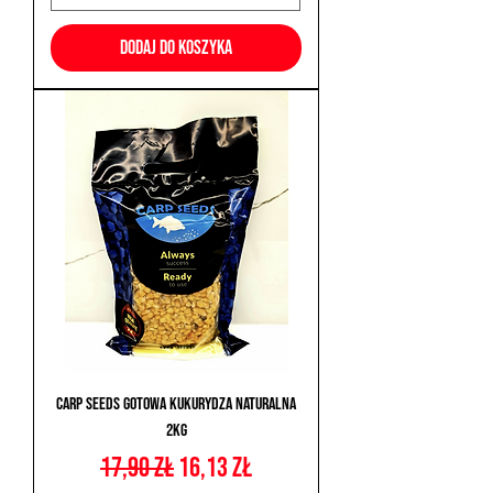
Dodaj do koszyka
Carp Seeds Gotowa Kukurydza Naturalna
2kg
Regularna cena
Cena rabatowa
17,90 zł
16,13 zł