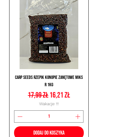
Carp Seeds Rzepik Konopie Zanętowe Miks
R 1kg
Regularna cena
Cena rabatowa
17,99 zł
16,21 zł
Wakacje !!!
Dodaj do koszyka