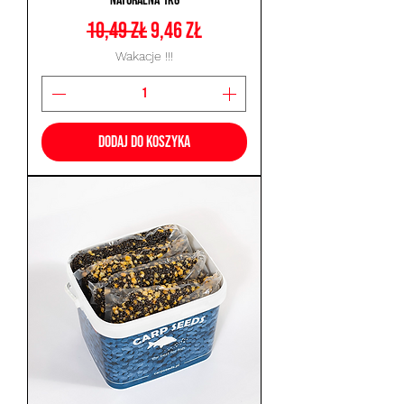
Naturalna 1kg
Regularna cena
Cena rabatowa
10,49 zł
9,46 zł
Wakacje !!!
Dodaj do koszyka