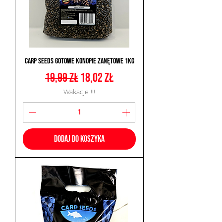
Carp Seeds Gotowe Konopie Zanętowe 1kg
Regularna cena
Cena rabatowa
19,99 zł
18,02 zł
Wakacje !!!
Dodaj do koszyka