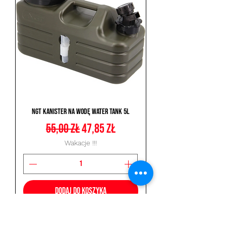
NGT Kanister na Wodę Water Tank 5L
Regularna cena
Cena rabatowa
55,00 zł
47,85 zł
Wakacje !!!
Dodaj do koszyka