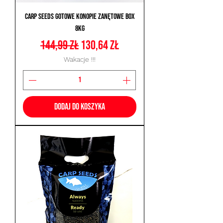
Carp Seeds Gotowe Konopie Zanętowe Box
8kg
Regularna cena
Cena rabatowa
144,99 zł
130,64 zł
Wakacje !!!
Dodaj do koszyka