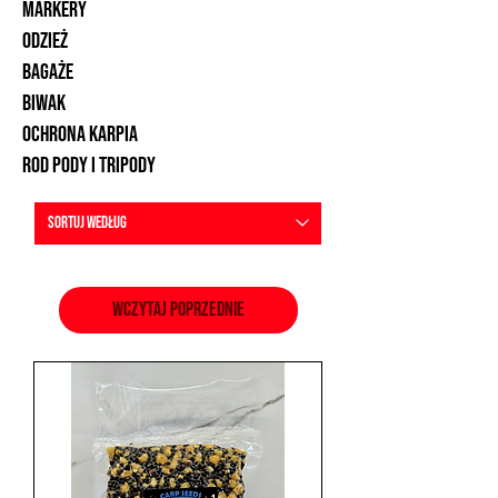
markery
odzież
bagaże
Biwak
ochrona karpia
ROD pody i tripody
Wczytaj poprzednie